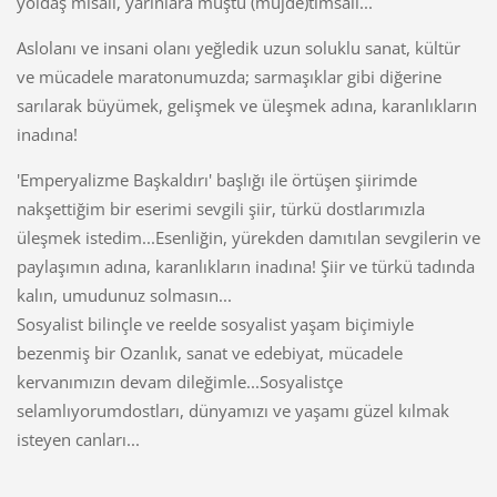
yoldaş misali, yarınlara muştu (müjde)timsali...
Aslolanı ve insani olanı yeğledik uzun soluklu sanat, kültür
ve mücadele maratonumuzda; sarmaşıklar gibi diğerine
sarılarak büyümek, gelişmek ve üleşmek adına, karanlıkların
inadına!
'Emperyalizme Başkaldırı' başlığı ile örtüşen şiirimde
nakşettiğim bir eserimi sevgili şiir, türkü dostlarımızla
üleşmek istedim...Esenliğin, yürekden damıtılan sevgilerin ve
paylaşımın adına, karanlıkların inadına! Şiir ve türkü tadında
kalın, umudunuz solmasın...
Sosyalist bilinçle ve reelde sosyalist yaşam biçimiyle
bezenmiş bir Ozanlık, sanat ve edebiyat, mücadele
kervanımızın devam dileğimle...Sosyalistçe
selamlıyorumdostları, dünyamızı ve yaşamı güzel kılmak
isteyen canları...