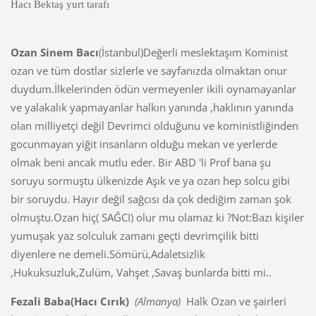
Hacı Bektaş yurt tarafı
Ozan Sinem Bacı
(İstanbul)Değerli meslektaşım Kominist
ozan ve tüm dostlar sizlerle ve sayfanızda olmaktan onur
duydum.İlkelerinden ödün vermeyenler ikili oynamayanlar
ve yalakalık yapmayanlar halkın yanında ,haklının yanında
olan milliyetçi değil Devrimci olduğunu ve koministliğinden
gocunmayan yiğit insanların olduğu mekan ve yerlerde
olmak beni ancak mutlu eder. Bir ABD 'li Prof bana şu
soruyu sormuştu ülkenizde Aşık ve ya ozan hep solcu gibi
bir soruydu. Hayır değil sağcısı da çok dediğim zaman şok
olmuştu.Ozan hiç( SAĞCI) olur mu olamaz ki ?Not:Bazı kişiler
yumuşak yaz solculuk zamanı geçti devrimçilik bitti
diyenlere ne demeli.Sömürü,Adaletsizlik
,Hukuksuzluk,Zulüm, Vahşet ,Savaş bunlarda bitti mi..
Fezali Baba(Hacı Cırık)
(Almanya)
Halk Ozan ve şairleri