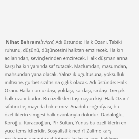
Nihat Behram
(
İsviçre
) Adı üstünde: Halk Ozanı. Tabiki
ruhunu, düşünü, düşüncesini halktan emzirecek. Halkın
acılarından, sevinçlerinden emzirecek. Halk düşmanlarına
karşı halkın yanında saf tutacak. Mazlumdan, masumdan,
mahsundan yana olacak. Yalnızlık uğultusuna, yoksulluk
iniltisine, gurbet sızıltısına çığlık olacak. Adı üstünde: Halk
Ozanı. Halkın omuzdaşı, yoldaşı, kardaşı, sırdaşı. Gerçek
halk ozanı budur. Bu özellikleri taşımayan kişi ‘Halk Ozanı’
sıfatını taşımayı da hak etmez. Anadolu coğrafyası, bu
özelliklerin simgesi halk ozanlarıyla doludur. Dadaloğlu,
Köroğlu, Karacaoğlan, Pir Sultan, Yunus bu özelliklerin en
yüce temsilcileridir. Sosyalistlik nedir? Zalime karşı
mazlumun yanında saf tutmak, haksıza karşı haklının