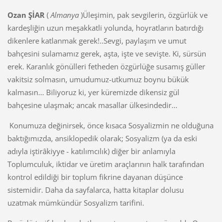
Ozan ŞİAR
(
Almanya
)Üleşimin, pak sevgilerin, özgürlük ve
kardeşliğin uzun meşakkatli yolunda, hoyratların batırdığı
dikenlere katlanmak gerek!..Sevgi, paylaşım ve umut
bahçesini sulamamız gerek, aşta, işte ve sevişte. Ki, sürsün
erek. Karanlık gönülleri fetheden özgürlüğe susamış güller
vakitsiz solmasın, umudumuz-utkumuz boynu bükük
kalmasın... Biliyoruz ki, yer küremizde dikensiz gül
bahçesine ulaşmak; ancak masallar ülkesindedir...
Konumuza değinirsek, önce kısaca Sosyalizmin ne olduğuna
baktığımızda, ansiklopedik olarak; Sosyalizm (ya da eski
adıyla iştirâkiyye - katılımcılık) diğer bir anlamıyla
Toplumculuk, iktidar ve üretim araçlarının halk tarafından
kontrol edildiği bir toplum fikrine dayanan düşünce
sistemidir. Daha da sayfalarca, hatta kitaplar dolusu
uzatmak mümkündür Sosyalizm tarifini.