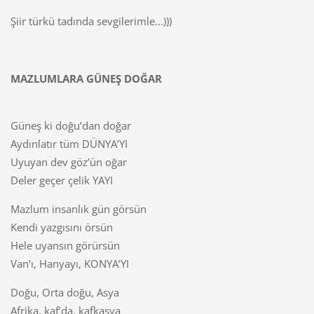
Şiir türkü tadında sevgilerimle...)))
MAZLUMLARA GÜNEŞ DOĞAR
Güneş ki doğu’dan doğar
Aydınlatır tüm DÜNYA’YI
Uyuyan dev göz’ün oğar
Deler geçer çelik YAYI
Mazlum insanlık gün görsün
Kendi yazgısını örsün
Hele uyansın görürsün
Van’ı, Hanyayı, KONYA’YI
Doğu, Orta doğu, Asya
Afrika, kaf’da, kafkasya