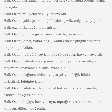
Halk Ozanı her zaman, her yer, her şart ve koşulda popilist değil,
halkçıdır.
Halk Ozanı milliyetçi değil yurt severdir.
Halk Ozanı çalık, pısırık değil bilakis, çevik, atılgan ve yiğittir.
Halk ozanı ırkçı değil humanisttir.
Halk Ozanı gülü ve güzeli sever, aşıkdır, sevecendir.
Halk Ozanı, dinci, yobaz değil, kadın erkek eşitliğini savunur,
özgürlükçü, laiktir.
Halk Ozanı, bülbülü, ceylanı, öküzü de sever, hayvan severdir
Halk Ozanı, zalimlere karşı mazlumların yanında yer alır, üç
maymunu onaylamaz bilakis isyancıdır.
Halk Ozanı, dağıtıcı, bölücü ve parçalayıcı değil, bilakis
birleştirici, bütünleyicidir.
Halk Ozanı, adaletsiz değil, temel hak ve hukuktan yanadır,
eşitlikçi, hakçı ve adildir.
Halk Ozanı doğayı, havayı, suyu, toprağı sever korur ve onlarla
konuşur, dilleşir, doğacıdır.