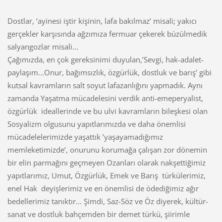
Dostlar, ‘ayinesi iştir kişinin, lafa bakılmaz’ misali; yakıcı
gerçekler karşısında ağzımıza fermuar çekerek büzülmedik
salyangozlar misali...
Çağımızda, en çok gereksinimi duyulan,’Sevgi, hak-adalet-
paylaşım...Onur, bağımsızlık, özgürlük, dostluk ve barış’ gibi
kutsal kavramların salt soyut lafazanlığını yapmadık. Aynı
zamanda Yaşatma mücadelesini verdik anti-emeperyalist,
özgürlük ideallerinde ve bu ulvi kavramların bileşkesi olan
Sosyalizm olgusunu yapıtlarımızda ve daha önemlisi
mücadelelerimizde yaşattık ’yaşayamadığımız
memleketimizde’, onurunu korumağa çalışan zor dönemin
bir elin parmağını geçmeyen Ozanları olarak nakşettiğimiz
yapıtlarımız, Umut, Özgürlük, Emek ve Barış türkülerimiz,
enel Hak deyişlerimiz ve en önemlisi de ödediğimiz ağır
bedellerimiz tanıktır... Şimdi, Saz-Söz ve Öz diyerek, kültür-
sanat ve dostluk bahçemden bir demet türkü, şiirimle