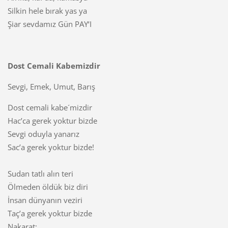
Silkin hele bırak yas ya
Şiar sevdamız Gün PAY‘I
Dost Cemali Kabemizdir
Sevgi, Emek, Umut, Barış
Dost cemali kabe´mizdir
Hac’ca gerek yoktur bizde
Sevgi oduyla yanarız
Sac’a gerek yoktur bizde!
Sudan tatlı alın teri
Ölmeden öldük biz diri
İnsan dünyanın veziri
Taç’a gerek yoktur bizde
Nakarat: