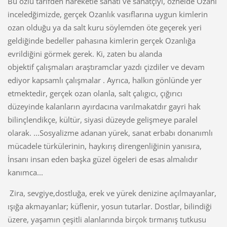
Bu özlü tarifden hareketle sanatı ve sanatçıyı, öznelde Ozanı
inceledğimizde, gerçek Ozanlık vasıflarına uygun kimlerin
ozan olduğu ya da salt kuru söylemden öte geçerek yeri
geldiğinde bedeller pahasına kimlerin gerçek Ozanlığa
evrildiğini görmek gerek. Ki, zaten bu alanda
objektif çalışmaları araştıramclar yazdı çizdiler ve devam
ediyor kapsamlı çalışmalar . Ayrıca, halkın gönlünde yer
etmektedir, gerçek ozan olanla, salt çalıgıcı, çığırıcı
düzeyinde kalanların ayırdacına varılmakatdır gayri hak
bilinçlendikçe, kültür, siyasi düzeyde gelişmeye paralel
olarak. ...Sosyalizme adanan yürek, sanat erbabı donanımlı
mücadele türkülerinin, haykırış direngenliğinin yanısıra,
İnsanı insan eden başka güzel ögeleri de esas almalıdır
kanımca...
Zira, sevgiye,dostluğa, erek ve yürek denizine açılmayanlar,
ışığa akmayanlar; küflenir, yosun tutarlar. Dostlar, bilindiği
üzere, yaşamın çeşitli alanlarında birçok tırmanış tutkusu