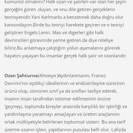
komünist olmalımı? Halk ozan ve şaiirleri var olan her şeyin
gerçeğini gören .duyan. ve onu dile getiren gerçeklerin
teorisyenidir.Yani Karlmarks.a benzetmek daha doğru olur
kanısındayım.Birde bu teoriyi harekete geçiren ve o teoriyi
geliştiren Engels.Lenin. Mao ve digerleri gibi halk
devrimcileri görevinide yerine getiren.de diye niteliye
biliriz.Bu anlatmaya çalıştığım yolun aşamalarını görerek
hayatını yaşayan bu insanlar gerçek halk şaiir ve ozanlarıdır.
Ozan Şahturna
(
Almanya
)Aydınlanmanın, Fransız
Devrimi'nin eşitlikçi ideallerinin ve en­düstrileşme sürecinin
ürünü olup, sömüren sınıf ya da sınıfları tasfiye ederek,
insanın insan tarafından istismar edilmesinin önüne
‘geçmeyi, toplumda bireyler arasında karşı­lıklı bir işbirliği ve
yardımlaşma yaratmayı amaçlayan ve üretim araçlarının
ortak mülki­yetiyle belirlenen toplumsal sistem. Bu ana tarif
üzerine ozanın işlevi, yapıtlarının pusulası belli olur. Lafızda