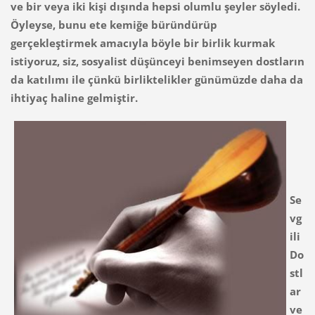
ve bir veya iki kişi dışında hepsi olumlu şeyler söyledi.
Öyleyse, bunu ete kemiğe büründürüp
gerçekleştirmek amacıyla böyle bir birlik kurmak
istiyoruz, siz, sosyalist düşünceyi benimseyen dostların
da katılımı ile çünkü birliktelikler günümüzde daha da
ihtiyaç haline gelmiştir.
Se
vg
ili
Do
stl
ar
ve