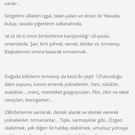
vardır...
Sözgelimi ülkeleri işgal, talan-yalan ve dolan ile 'Havada
bulup, tavada yiğenlerin saltanatında,
'at izi ile it izinin biribirlerine karıştırıldığı' isli-puslu
ortamlarda. Şan, kirli şöhret, servet, iktidar vs. tırmanışı.
Başkalarının sırtına basarak tırmanmak...
Doğada bitkilerin tırmanışı da keza İki çeşit: 1)Tutunduğu
dalın suyunu, kanını emerek yükselenler. Yani, sülükler,
asalaklar... inanç, memleket goygoycuları, fikir, zikir ve ideal
rantçıları, bezirganları...
2)Birbirlerine sarılarak, destek alarak ve destek vererek
yükselenler, tırmananlar... Tıpkı, sarmaşıklar gibi...Özgeci
olabilmek, yek diğeri ile haldaş olabilmek, umutsuz yolcuya